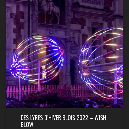
DES LYRES D’HIVER BLOIS 2022 – WISH
BLOW