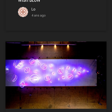
Lo
4 ans ago