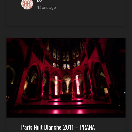
Lo
15 ans ago
Paris Nuit Blanche 2011 – PRANA