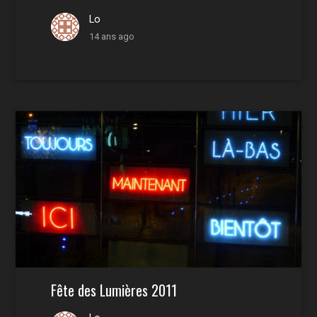
Lo
14 ans ago
Fête des Lumières 2011