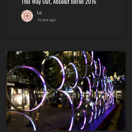
This Way Out, Absolut Berlin 2016
Lo
10 ans ago